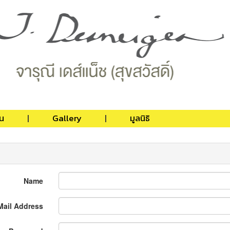
น
Gallery
มูลนิธิ
Name
Mail Address