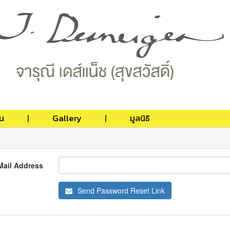
น
Gallery
มูลนิธิ
Mail Address
Send Password Reset Link